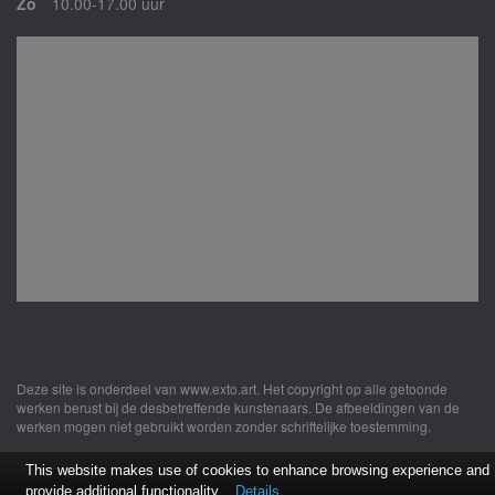
Zo
10.00-17.00 uur
Deze site is onderdeel van
www.exto.art
. Het copyright op alle getoonde
werken berust bij de desbetreffende kunstenaars. De afbeeldingen van de
werken mogen niet gebruikt worden zonder schriftelijke toestemming.
This website makes use of cookies to enhance browsing experience and
provide additional functionality.
Details