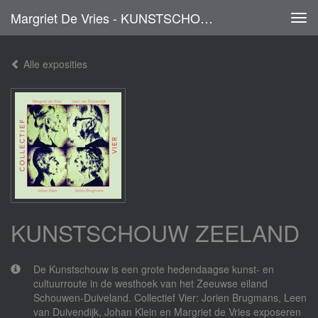
Margriet De Vries - KUNSTSCHOUW ZEELAND
Tog
navi
Alle exposities
KUNSTSCHOUW ZEELAND
De Kunstschouw is een grote hedendaagse kunst- en
cultuurroute in de westhoek van het Zeeuwse eiland
Schouwen-Duiveland. Collectief Vier: Jorien Brugmans, Leen
van Duivendijk, Johan Klein en Margriet de Vries exposeren