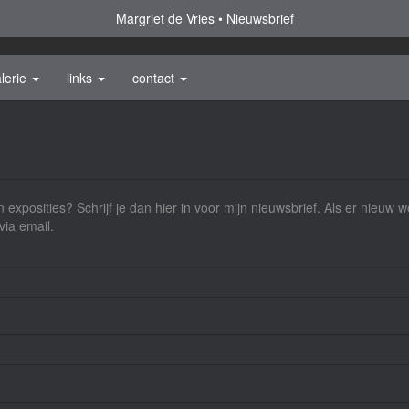
Margriet de Vries
Nieuwsbrief
lerie
links
contact
 exposities? Schrijf je dan hier in voor mijn nieuwsbrief. Als er nieuw 
via email.