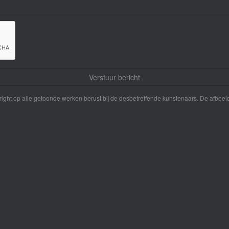
yright op alle getoonde werken berust bij de desbetreffende kunstenaars. De afbe