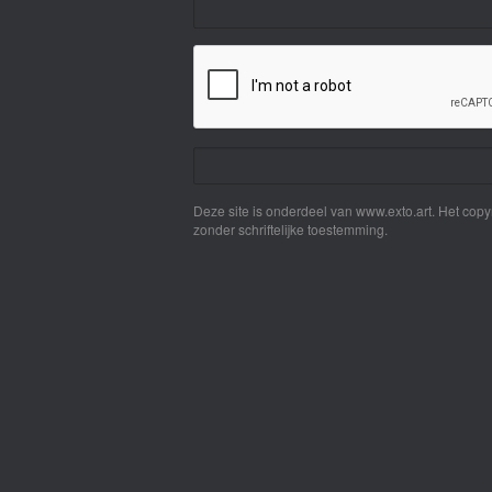
Deze site is onderdeel van
www.exto.art
. Het cop
zonder schriftelijke toestemming.