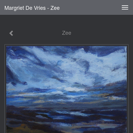
Margriet De Vries - Zee
Tog
navi
Zee