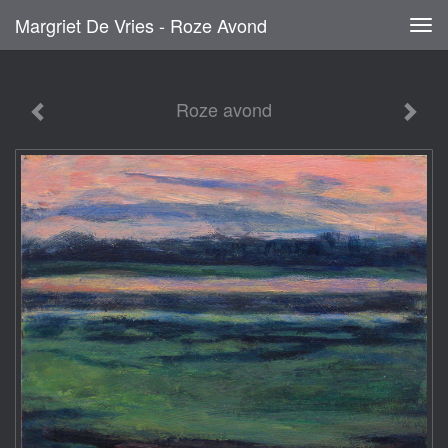
Margriet De Vries - Roze Avond
Tog
navi
Roze avond