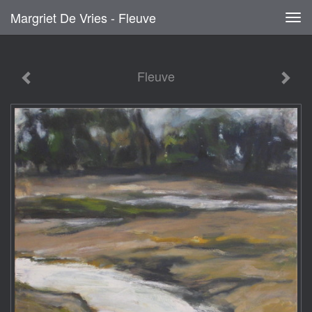
Margriet De Vries - Fleuve
Tog
navi
Fleuve