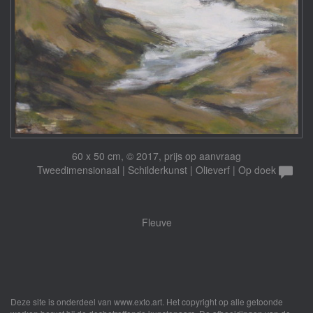
60 x 50 cm, © 2017, prijs op aanvraag
Tweedimensionaal | Schilderkunst | Olieverf | Op doek
Fleuve
Deze site is onderdeel van
www.exto.art
. Het copyright op alle getoonde