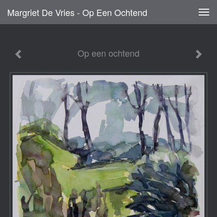
Margriet De Vries - Op Een Ochtend
Tog
navi
Op een ochtend