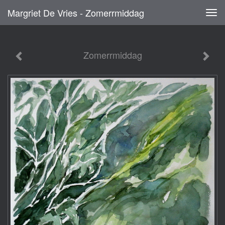
Margriet De Vries - Zomerrmiddag
Tog
navi
Zomerrmiddag