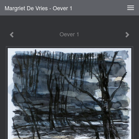
Margriet De Vries - Oever 1
Tog
navi
Oever 1