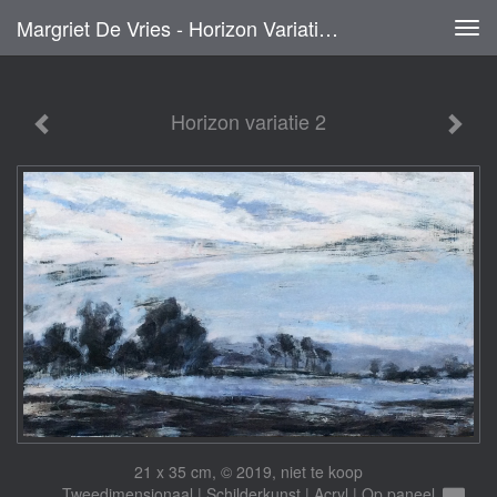
Margriet De Vries - Horizon Variatie 2
Tog
navi
Horizon variatie 2
21 x 35 cm, © 2019, niet te koop
Tweedimensionaal | Schilderkunst | Acryl | Op paneel