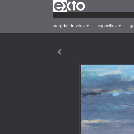
margriet de vries
exposities
ga