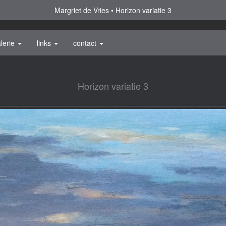
Margriet de Vries
Horizon variatie 3
lerie
links
contact
Horizon variatie 3