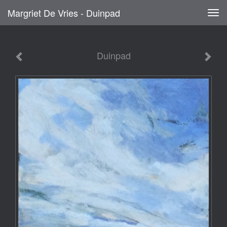
Margriet De Vries - Duinpad
Tog
navi
Duinpad