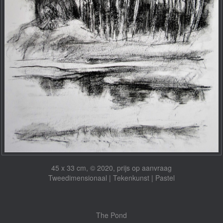
45 x 33 cm, © 2020, prijs op aanvraag
Tweedimensionaal | Tekenkunst | Pastel
The Pond