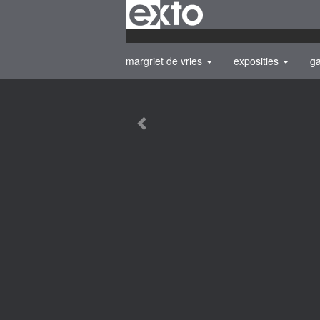
margriet de vries
exposities
ga