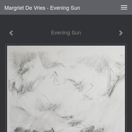
Margriet De Vries - Evening Sun
Tog
navi
Evening Sun