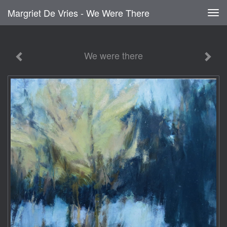
Margriet De Vries - We Were There
Tog
navi
We were there