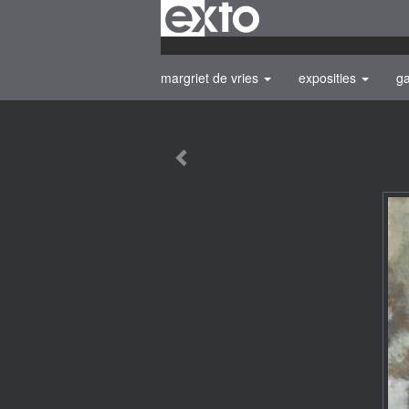
margriet de vries
exposities
ga