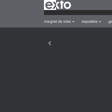
margriet de vries
exposities
ga