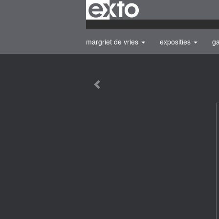
margriet de vries
exposities
ga